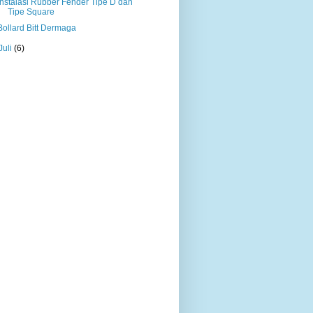
Instalasi Rubber Fender Tipe D dan
Tipe Square
Bollard Bitt Dermaga
Juli
(6)