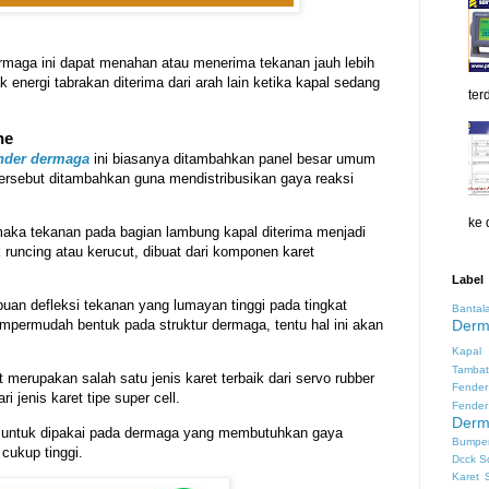
rmaga ini dapat menahan atau menerima tekanan jauh lebih
 energi tabrakan diterima dari arah lain ketika kapal sedang
ter
ne
nder dermaga
ini biasanya ditambahkan panel besar umum
tersebut ditambahkan guna mendistribusikan gaya reaksi
ke 
maka tekanan pada bagian lambung kapal diterima menjadi
k runcing atau kerucut, dibuat dari komponen karet
Label
an defleksi tekanan yang lumayan tinggi pada tingkat
Banta
Derm
permudah bentuk pada struktur dermaga, tentu hal ini akan
Kapal
Tambat
 merupakan salah satu jenis karet terbaik dari servo rubber
Fender
i jenis karet tipe super cell.
Fender
Derm
k untuk dipakai pada dermaga yang membutuhkan gaya
Bumper
 cukup tinggi.
Dcck S
Karet 