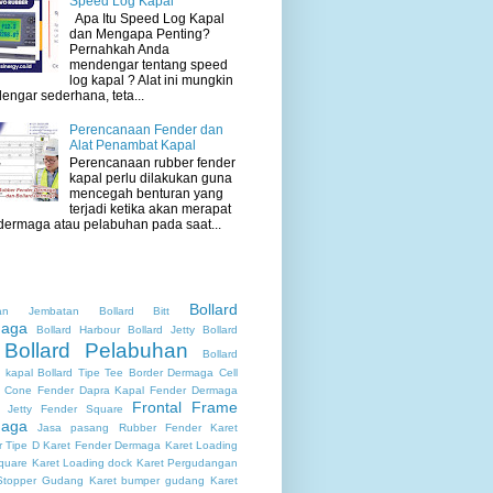
Speed Log Kapal
Apa Itu Speed Log Kapal
dan Mengapa Penting?
Pernahkah Anda
mendengar tentang speed
log kapal ? Alat ini mungkin
dengar sederhana, teta...
Perencanaan Fender dan
Alat Penambat Kapal
Perencanaan rubber fender
kapal perlu dilakukan guna
mencegah benturan yang
terjadi ketika akan merapat
dermaga atau pelabuhan pada saat...
Bollard
lan Jembatan
Bollard Bitt
aga
Bollard Harbour
Bollard Jetty
Bollard
Bollard Pelabuhan
Bollard
 kapal
Bollard Tipe Tee
Border Dermaga
Cell
Cone Fender
Dapra Kapal
Fender Dermaga
Frontal Frame
 Jetty
Fender Square
aga
Jasa pasang Rubber Fender
Karet
 Tipe D
Karet Fender Dermaga
Karet Loading
quare
Karet Loading dock
Karet Pergudangan
Stopper Gudang
Karet bumper gudang
Karet