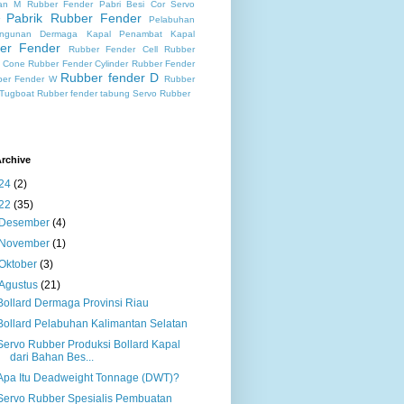
an
M Rubber Fender
Pabri Besi Cor Servo
Pabrik Rubber Fender
Pelabuhan
ngunan Dermaga Kapal
Penambat Kapal
er Fender
Rubber Fender Cell
Rubber
 Cone
Rubber Fender Cylinder
Rubber Fender
Rubber fender D
ber Fender W
Rubber
 Tugboat
Rubber fender tabung
Servo Rubber
rchive
24
(2)
22
(35)
Desember
(4)
November
(1)
Oktober
(3)
Agustus
(21)
Bollard Dermaga Provinsi Riau
Bollard Pelabuhan Kalimantan Selatan
Servo Rubber Produksi Bollard Kapal
dari Bahan Bes...
Apa Itu Deadweight Tonnage (DWT)?
Servo Rubber Spesialis Pembuatan