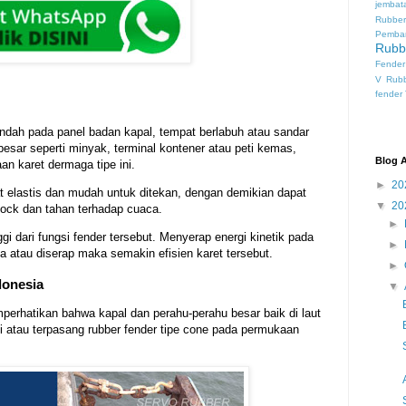
jembat
Rubber
Pemba
Rubb
Fender
V
Rub
fender
ah pada panel badan kapal, tempat berlabuh atau sandar
esar seperti minyak, terminal kontener atau peti kemas,
Blog A
n karet dermaga tipe ini.
►
20
at elastis dan mudah untuk ditekan, dengan demikian dapat
▼
20
ock dan tahan terhadap cuaca.
►
gi dari fungsi fender tersebut. Menyerap energi kinetik pada
►
a atau diserap maka semakin efisien karet tersebut.
►
donesia
▼
rhatikan bahwa kapal dan perahu-perahu besar baik di laut
i atau terpasang rubber fender tipe cone pada permukaan