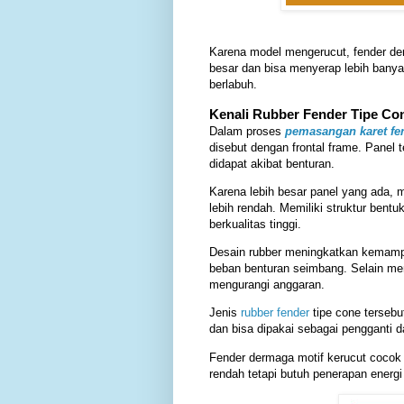
Karena model mengerucut, fender de
besar dan bisa menyerap lebih banyak
berlabuh.
Kenali Rubber Fender Tipe Co
Dalam proses
pemasangan karet fe
disebut dengan frontal frame. Panel 
didapat akibat benturan.
Karena lebih besar panel yang ada, 
lebih rendah. Memiliki struktur bentu
berkualitas tinggi.
Desain rubber meningkatkan kemampu
beban benturan seimbang. Selain mem
mengurangi anggaran.
Jenis
rubber fender
tipe cone tersebut
dan bisa dipakai sebagai pengganti dar
Fender dermaga motif kerucut coco
rendah tetapi butuh penerapan energi