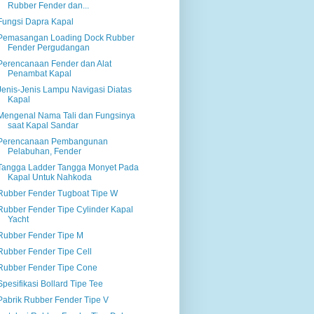
Rubber Fender dan...
Fungsi Dapra Kapal
Pemasangan Loading Dock Rubber
Fender Pergudangan
Perencanaan Fender dan Alat
Penambat Kapal
Jenis-Jenis Lampu Navigasi Diatas
Kapal
Mengenal Nama Tali dan Fungsinya
saat Kapal Sandar
Perencanaan Pembangunan
Pelabuhan, Fender
Tangga Ladder Tangga Monyet Pada
Kapal Untuk Nahkoda
Rubber Fender Tugboat Tipe W
Rubber Fender Tipe Cylinder Kapal
Yacht
Rubber Fender Tipe M
Rubber Fender Tipe Cell
Rubber Fender Tipe Cone
Spesifikasi Bollard Tipe Tee
Pabrik Rubber Fender Tipe V